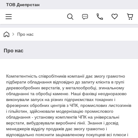
ТОВ Днепрстан
Про нас
Про нас
Компетентність співробітників компанії дає змогу грамотно
підбирати обладнання відповідно до запиту клієнта в групі
деревообробних верстатів, у металообробці, згинальному
обладнанні та обробці каменю. Наші фахівці неодноразово
виконували запуск на різних підприємствах токарних і
фрезерних обробних центрів з ЧПК, промислових листозгинів
і гільйотин, здійснювали модернізацію промислового
обладнання - установку комплектів ЧПК на універсальні
верстати, вибудовували виробничі лінії. Знання і досвід
менеджерів відділу продажів дає змогу грамотно і
відповідально пояснити зацікавленому покупцеві всі плюси і