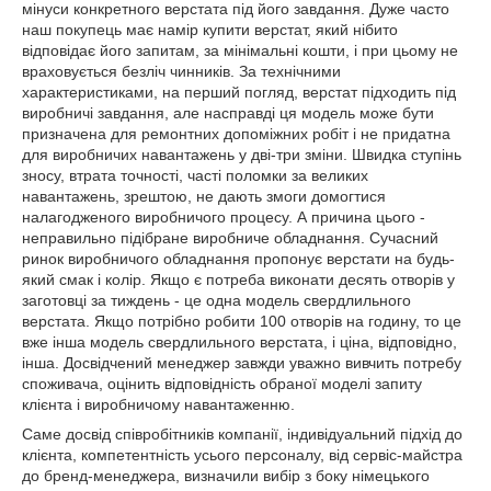
мінуси конкретного верстата під його завдання. Дуже часто
наш покупець має намір купити верстат, який нібито
відповідає його запитам, за мінімальні кошти, і при цьому не
враховується безліч чинників. За технічними
характеристиками, на перший погляд, верстат підходить під
виробничі завдання, але насправді ця модель може бути
призначена для ремонтних допоміжних робіт і не придатна
для виробничих навантажень у дві-три зміни. Швидка ступінь
зносу, втрата точності, часті поломки за великих
навантажень, зрештою, не дають змоги домогтися
налагодженого виробничого процесу. А причина цього -
неправильно підібране виробниче обладнання. Сучасний
ринок виробничого обладнання пропонує верстати на будь-
який смак і колір. Якщо є потреба виконати десять отворів у
заготовці за тиждень - це одна модель свердлильного
верстата. Якщо потрібно робити 100 отворів на годину, то це
вже інша модель свердлильного верстата, і ціна, відповідно,
інша. Досвідчений менеджер завжди уважно вивчить потребу
споживача, оцінить відповідність обраної моделі запиту
клієнта і виробничому навантаженню.
Саме досвід співробітників компанії, індивідуальний підхід до
клієнта, компетентність усього персоналу, від сервіс-майстра
до бренд-менеджера, визначили вибір з боку німецького