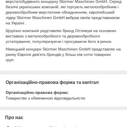
верстатобудівного концерну Stürmer Maschinen GmbH. Серед
безлічі українських компаній, які торгують металообробним і
деревообробним верстатним обладнанням, європейський
лідер Stürmer Maschinen GmbH вибрав своїм представником
на Україні .
Щорічно компанія редставляє бренд Оптимум на основних
виставках з металообробного та деревообробного
устаткування, популяризуючи і просуваючи його в ринок.
Німецький концерн Stürmer Maschinen GmbH представляє на
ринку Європи дев'ять брендів у більш ніж сотні товарних
груп.
Організаційно-правова форма та капітал
Організаційно-правова форма:
Товариство з обмеженою відповідальністю
Про нас