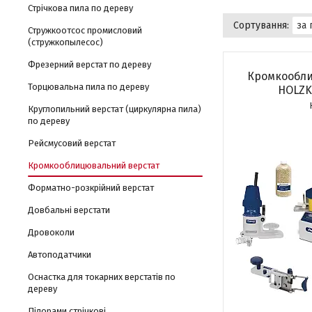
Стрічкова пила по дереву
Стружкоотсос промисловий
(стружкопылесос)
Фрезерний верстат по дереву
Кромкообли
Торцювальна пила по дереву
HOLZK
Круглопильний верстат (циркулярна пила)
по дереву
Рейсмусовий верстат
Кромкооблицювальний верстат
Форматно-розкрійний верстат
Довбальні верстати
Дровоколи
Автоподатчики
Оснастка для токарних верстатів по
дереву
Пілорами стрічкові