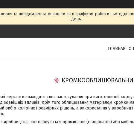
ення та повідомлення, оскільки за її графіком роботи сьогодні в
день.
ГЛАВНАЯ
О 
КРОМКООБЛИЦЮВАЛЬНИЙ
і верстати знаходять своє застосування при виготовленні корпусн
ід зовнішніх впливів. Крім того облицювання матеріалом кромки м
й вибір колірних і розмірних рішень, а використання у виробницт
в.
виробництва, застосовуються промислові (стаціонарні) або мобільн