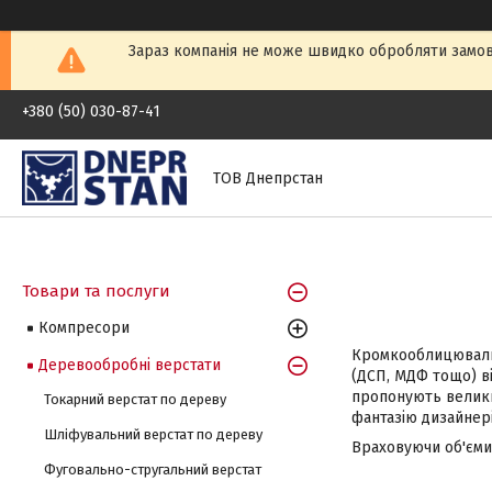
Зараз компанія не може швидко обробляти замовл
+380 (50) 030-87-41
ТОВ Днепрстан
Товари та послуги
Компресори
Кромкооблицювальн
Деревообробні верстати
(ДСП, МДФ тощо) в
пропонують велики
Токарний верстат по дереву
фантазію дизайнері
Шліфувальний верстат по дереву
Враховуючи об'єми 
Фуговально-стругальний верстат