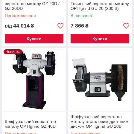
верстат по металу GZ 20D /
Точильний верстат по металу
GZ 20DD
OPTIgrind GU 20 (230 В)
Під замовлення
В наявності
44 014
7 866
від
₴
₴
Купити
Купити
Новинка
Шліфувальний верстат по
Шліфувальний верстат по
металу зі сталевим дротяним
металу OPTIgrind GZ 40D
диском OPTIgrind GU 20B
(380 В)
Під замовлення
Під замовлення