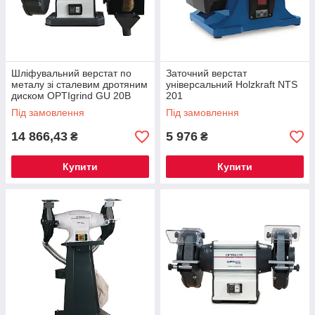
Шліфувальний верстат по
Заточний верстат
металу зі сталевим дротяним
універсальний Holzkraft NTS
диском OPTIgrind GU 20B
201
(220 В)
Під замовлення
Під замовлення
14 866,43
5 976
₴
₴
Купити
Купити