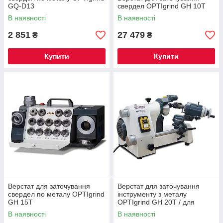
GQ-D13
свердел OPTIgrind GH 10T
В наявності
В наявності
2 851
27 479
₴
₴
Купити
Купити
Верстат для заточування
Верстат для заточування
свердел по металу OPTIgrind
інструменту з металу
GH 15T
OPTIgrind GH 20T / для
заточування фрез, свердел,
В наявності
В наявності
різців