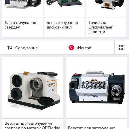
Для заточування
для заточування
Точильно-
свердел
дискових пил
шліфувальні
верстати
Сортування
0
Фільтри
Верстат для заточування
свердел по металу OPTIgrind
Верстат для заточування