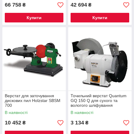
66 758
42 694
₴
₴
Купити
Купити
Верстат для заточування
Точильний верстат Quantum
дискових пил Holzstar SBSM
GQ 150 Q для сухого та
700
вологого шліфування
В наявності
В наявності
10 452
3 134
₴
₴