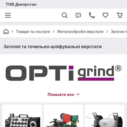
ТОВ Днепрстан
Товари та послуги
Металообробні верстати
Заточні 
Заточні та точильно-шліфувальні верстати
Показати все