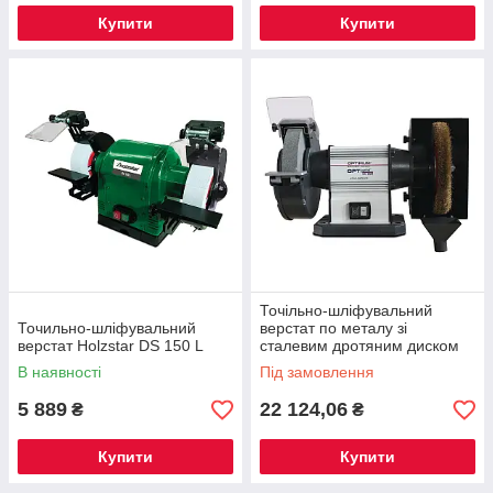
Купити
Купити
Точільно-шліфувальний
Точильно-шліфувальний
верстат по металу зі
верстат Holzstar DS 150 L
сталевим дротяним диском
OPTIgrind GU 25B (380 В)
В наявності
Під замовлення
5 889
22 124,06
₴
₴
Купити
Купити