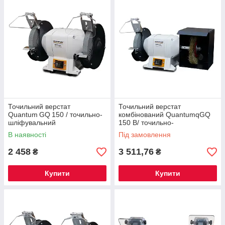
Точильний верстат
Точильний верстат
Quantum GQ 150 / точильно-
комбінований QuantumqGQ
шліфувальний
150 B/ точильно-
шліфувальний
В наявності
Під замовлення
2 458
3 511,76
₴
₴
Купити
Купити