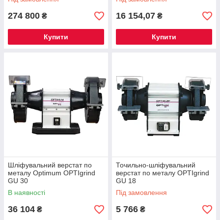
274 800
16 154,07
₴
₴
Купити
Купити
Шліфувальний верстат по
Точильно-шліфувальний
металу Optimum OPTIgrind
верстат по металу OPTIgrind
GU 30
GU 18
В наявності
Під замовлення
36 104
5 766
₴
₴