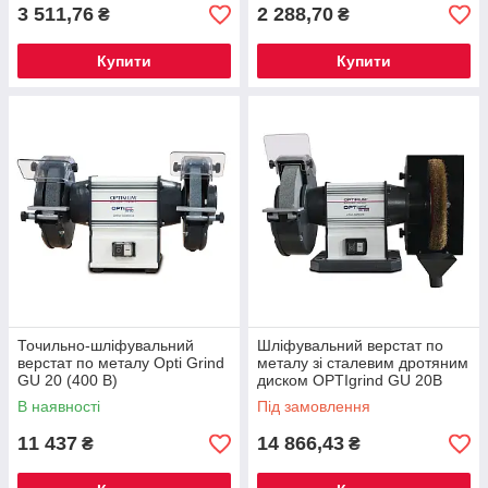
3 511,76
2 288,70
₴
₴
Купити
Купити
Точильно-шліфувальний
Шліфувальний верстат по
верстат по металу Opti Grind
металу зі сталевим дротяним
GU 20 (400 В)
диском OPTIgrind GU 20B
(220 В)
В наявності
Під замовлення
11 437
14 866,43
₴
₴