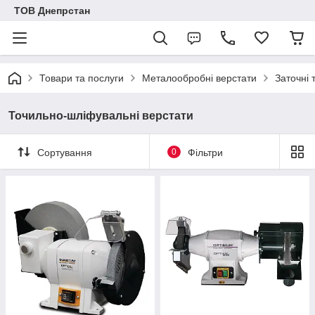
ТОВ Днепрстан
Товари та послуги
Металообробні верстати
Заточні 
Точильно-шліфувальні верстати
Сортування
0
Фільтри