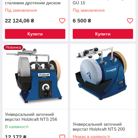
сталевим дротяним диском
GU 15
OPTIgrind GU 25B (380 В)
Під замовлення
Під замовлення
22 124,06
6 500
₴
₴
Купити
Купити
Новинка
Універсальний заточний
верстат Holzkraft NTS 256
Універсальний заточний
В наявності
верстат Holzkraft NTS 200
12 172
Немає в наявності
₴