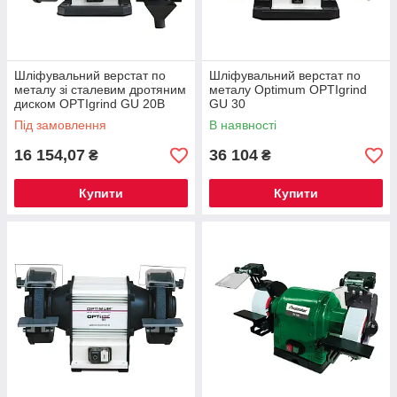
Шліфувальний верстат по
Шліфувальний верстат по
металу зі сталевим дротяним
металу Optimum OPTIgrind
диском OPTIgrind GU 20B
GU 30
(380 В)
Під замовлення
В наявності
16 154,07
36 104
₴
₴
Купити
Купити