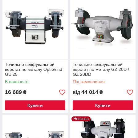
Точильно шліфувальний
Точильно-шліфувальний
верстат по металу OptiGrind
верстат по металу GZ 20D /
GU 25
GZ 20DD
В наявності
Під замовлення
16 689
44 014
₴
від
₴
Купити
Купити
Новинка