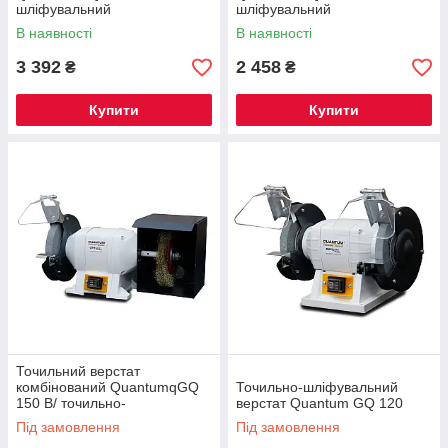
шліфувальний
шліфувальний
В наявності
В наявності
3 392
2 458
₴
₴
Купити
Купити
Точильний верстат
комбінований QuantumqGQ
Точильно-шліфувальний
150 B/ точильно-
верстат Quantum GQ 120
шліфувальний
Під замовлення
Під замовлення