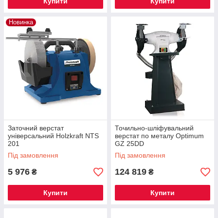
Купити
Купити
Новинка
Заточний верстат
Точильно-шліфувальний
універсальний Holzkraft NTS
верстат по металу Optimum
201
GZ 25DD
Під замовлення
Під замовлення
5 976
124 819
₴
₴
Купити
Купити