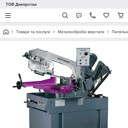
ТОВ Днепрстан
Товари та послуги
Металообробні верстати
Пиляльн