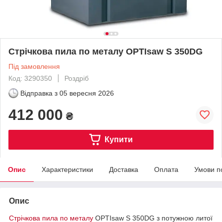
Стрічкова пила по металу OPTIsaw S 350DG
Під замовлення
Код: 3290350
Роздріб
Відправка з
05 вересня 2026
412 000
₴
Купити
Опис
Характеристики
Доставка
Оплата
Умови п
Опис
Стрічкова пила по металу
OPTIsaw S 350DG з потужною литої