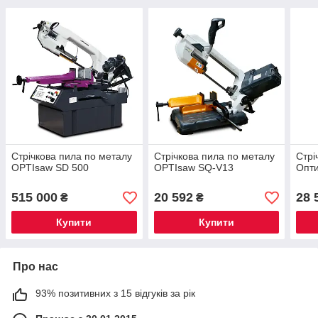
Стрічкова пила по металу
Стрічкова пила по металу
Стрі
OPTIsaw SD 500
OPTIsaw SQ-V13
Опт
515 000
20 592
28 
₴
₴
Купити
Купити
Про нас
93% позитивних з 15 відгуків за рік