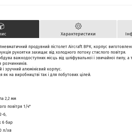
пис
Характеристики
Ін
невматичний продувний пістолет Aircraft ВРК, корпус виготовлени
укція рукоятки захищає від холодного потоку стислого повітря.
обдува важкодоступних місць від шліфувальної і звичайної пилу, а
в розчинників.
й і зручний алюмінієвий корпус.
я як на виробництві так і для побутових цілей.
ла 2,2 мм
го повітря 1/4"
2-6,
 6 бар
0 л/хв