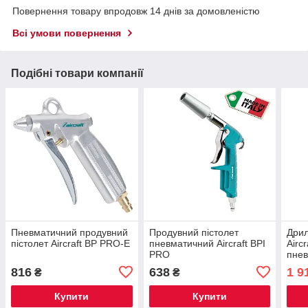
Повернення товару впродовж 14 днів за домовленістю
Всі умови повернення
Подібні товари компанії
Пневматичний продувний
Продувний пістолет
Дрил
пістолет Aircraft BP PRO-E
пневматичний Aircraft BPI
Airc
PRO
пне
816
638
1 9
₴
₴
Купити
Купити