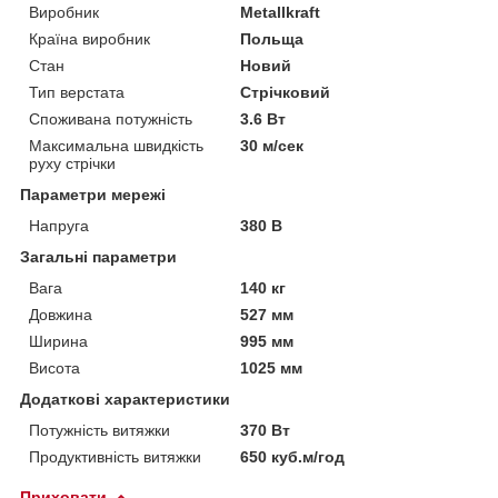
Виробник
Metallkraft
Країна виробник
Польща
Стан
Новий
Тип верстата
Стрічковий
Споживана потужність
3.6 Вт
Максимальна швидкість
30 м/сек
руху стрічки
Параметри мережі
Напруга
380 В
Загальні параметри
Вага
140 кг
Довжина
527 мм
Ширина
995 мм
Висота
1025 мм
Додаткові характеристики
Потужність витяжки
370 Вт
Продуктивність витяжки
650 куб.м/год
Приховати