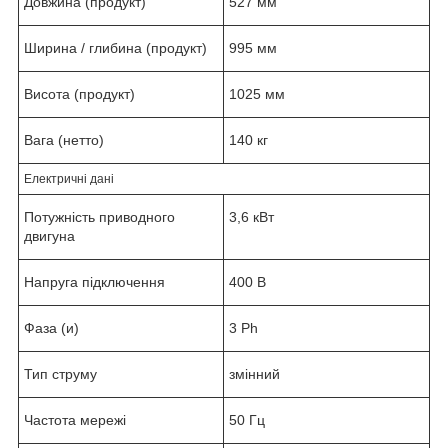
Довжина (продукт)
527 мм
Ширина / глибина (продукт)
995 мм
Висота (продукт)
1025 мм
Вага (нетто)
140 кг
Електричні дані
Потужність приводного
3,6 кВт
двигуна
Напруга підключення
400 В
Фаза (и)
3 Ph
Тип струму
змінний
Частота мережі
50 Гц