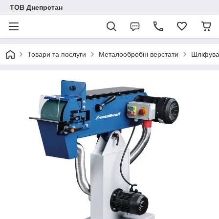
ТОВ Днепрстан
Товари та послуги
Металообробні верстати
Шліфува