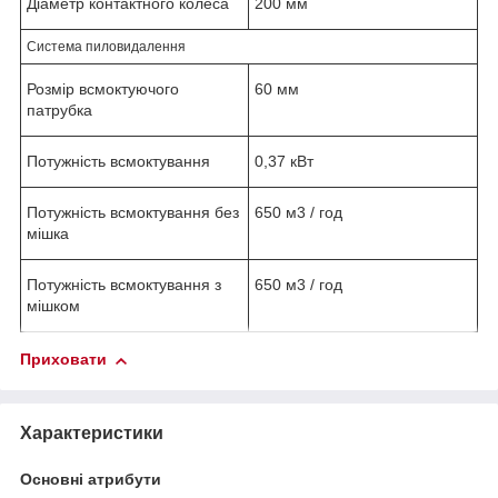
Діаметр контактного колеса
200 мм
Система пиловидалення
Розмір всмоктуючого
60 мм
патрубка
Потужність всмоктування
0,37 кВт
Потужність всмоктування без
650 м3 / год
мішка
Потужність всмоктування з
650 м3 / год
мішком
Приховати
Характеристики
Основні атрибути