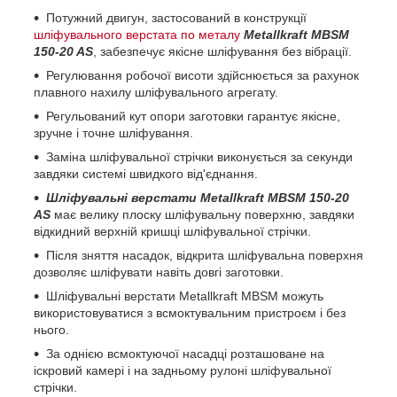
Потужний двигун, застосований в конструкції
шліфувального верстата по металу
Metallkraft MBSM
150-20 AS
, забезпечує якісне шліфування без вібрації.
Регулювання робочої висоти здійснюється за рахунок
плавного нахилу шліфувального агрегату.
Регульований кут опори заготовки гарантує якісне,
зручне і точне шліфування.
Заміна шліфувальної стрічки виконується за секунди
завдяки системі швидкого від'єднання.
Шліфувальні верстати Metallkraft MBSM 150-20
AS
має велику плоску шліфувальну поверхню, завдяки
відкидний верхній кришці шліфувальної стрічки.
Після зняття насадок, відкрита шліфувальна поверхня
дозволяє шліфувати навіть довгі заготовки.
Шліфувальні верстати Metallkraft MBSM можуть
використовуватися з всмоктувальним пристроєм і без
нього.
За однією всмоктуючої насадці розташоване на
іскровий камері і на задньому рулоні шліфувальної
стрічки.