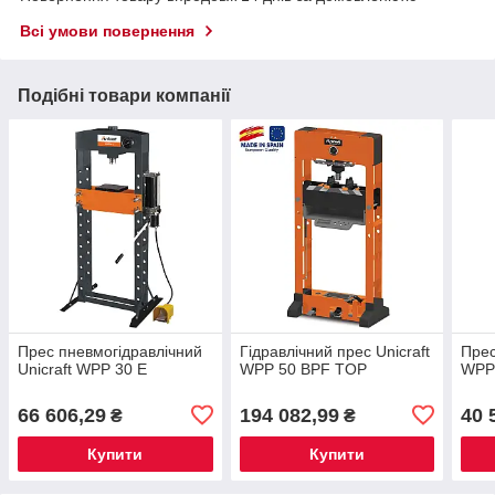
Всі умови повернення
Подібні товари компанії
Прес пневмогідравлічний
Гідравлічний прес Unicraft
Прес
Unicraft WPP 30 E
WPP 50 BPF TOP
WPP
66 606,29
194 082,99
40 
₴
₴
Купити
Купити