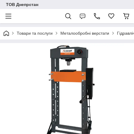
ТОВ Днепрстан
Товари та послуги
Металообробні верстати
Гідравлі