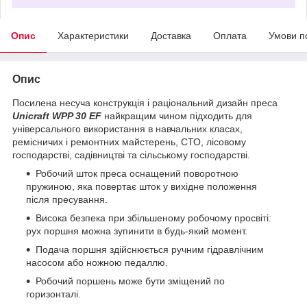
Опис
Характеристики
Доставка
Оплата
Умови п
Опис
Посилена несуча конструкція і раціональний дизайн преса
Unicraft WPP 30 EF
найкращим чином підходить для
універсального використання в навчальних класах,
ремісничих і ремонтних майстерень, СТО, лісовому
господарстві, садівництві та сільському господарстві.
Робочий шток преса оснащений поворотною
пружиною, яка повертає шток у вихідне положення
після пресування.
Висока безпека при збільшеному робочому просвіті:
рух поршня можна зупинити в будь-який момент.
Подача поршня здійснюється ручним гідравлічним
насосом або ножною педаллю.
Робочий поршень може бути зміщений по
горизонталі.