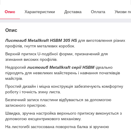
Опис
Характеристики
Доставка
Оплата
Умови п
Опис
Листогиб Metallkraft HSBM 305 HS
для виготовлення різних
профілів, гнуття металевих коробок.
Верхній притиск U-подібної форми, призначений для
згинання високих профілів.
Недорогий
листогиб Metallkraft серії HSBM
ідеально
підходять для невеликих майстерень і навчання початківців
майстрів.
Простий дизайн і міцна конструкція забезпечують комфортну
роботу і точність згину листа.
Безпечний затиск пластини відбувається за допомогою
затискного пристрою.
Швидка, зручна настройка верхнього притиску виконується з
допомогою ексцентрикового механізму.
На листогибі застосована поворотна балка зі зручною