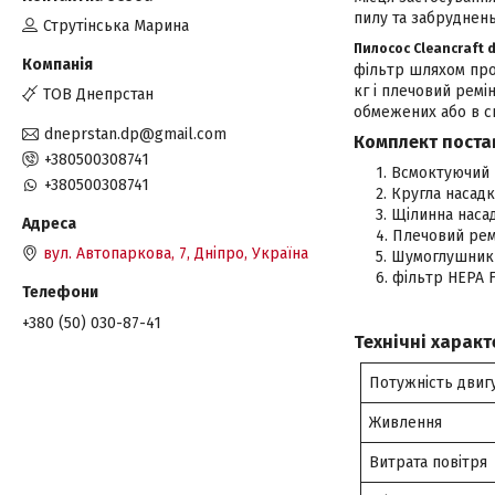
пилу та забруднень
Струтінська Марина
Пилосос Cleancraft d
фільтр шляхом прос
кг і плечовий рем
ТОВ Днепрстан
обмежених або в сп
dneprstan.dp@gmail.com
Комплект поста
+380500308741
Всмоктуючий ш
+380500308741
Кругла насадк
Щілинна наса
Плечовий рем
вул. Автопаркова, 7, Дніпро, Україна
Шумоглушник
фільтр НЕРА 
+380 (50) 030-87-41
Технічні характ
Потужність двиг
Живлення
Витрата повітря