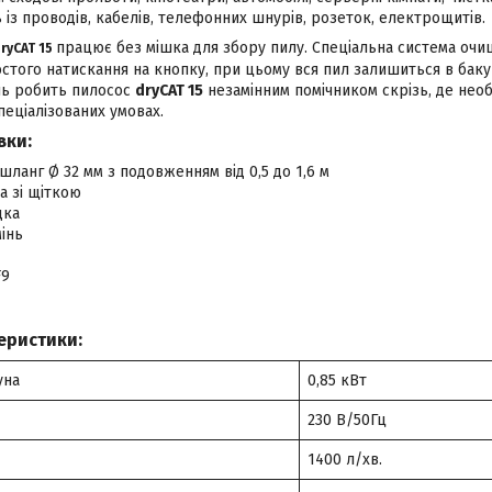
 із проводів, кабелів, телефонних шнурів, розеток, електрощитів.
працює без мішка для збору пилу. Спеціальна система оч
ryCAT 15
того натискання на кнопку, при цьому вся пил залишиться в баку 
інь робить пилосос
dryCAT 15
незамінним помічником скрізь, де нео
еціалізованих умовах.
вки:
ланг Ø 32 мм з подовженням від 0,5 до 1,6 м
а зі щіткою
дка
інь
F9
еристики:
уна
0,85 кВт
230 В/50Гц
1400 л/хв.