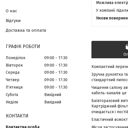
У компанії підк
О нас
Відгуки
Доставка та оплата
ГРАФІК РОБОТИ
О
Понеділок
09:00
17:30
Вівторок
09:00
17:30
Компактний перен
Середа
09:00
17:30
Зручна рукоятка т
Четвер
09:00
17:30
стандартний пилос
Пʼятниця
09:00
17:30
Чищення салону авт
кабель-каналів це 
Субота
Вихідний
Багаторазовий вит
Неділя
Вихідний
Картріджний фільт
очищається і пості
КОНТАКТИ
Еластичний всмокту
Місця застосування