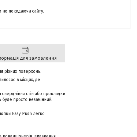
р не покидаючи сайту.
формація для замовлення
я різних поверхонь.
илосос в місцях, де
я свердління стін або прокладки
5 буде просто незамінний.
нопки Easy Push легко
ка кондиціонерів, видалення