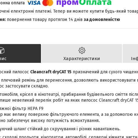
лючені електронні платежі. Тепер ви можете купити будь-який това
повернення товару протягом 14 днів
за домовленістю
пис
Характеристики
Ін
осний пилосос
Сleancraft dryCAT 15
призначений для сухого чищенн
а плечовий ремінь для перенесення, дозволяють використовувати п
ос застосувати складно.
омобіля, крісел в кінотеатрі, прибирання будівельного сміття післ
лише невеликий перелік робіт на яких пилосос Сleancraft dryCAT 1
яжної фільтр HEPA F9
р має велику поверхню фільтруючого елемента, а за допомогою к
.
йно забезпечує високу потужність всмоктування
ючий шланг стійкий до скручування і різних навантажень.
: сходові прольоти, кінотеатри, автомобілі, серверні кімнати, чист