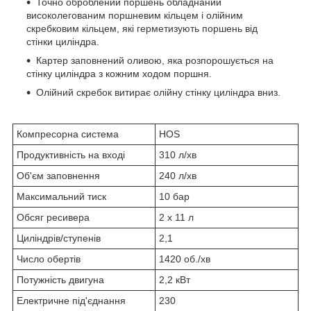
Точно оброблений поршень обладнаний
високолегованим поршневим кільцем і олійним
скребковим кільцем, які герметизують поршень від
стінки циліндра.
Картер заповнений оливою, яка розпорошується на
стінку циліндра з кожним ходом поршня.
Олійний скребок витирає олійну стінку циліндра вниз.
Компресорна система
HOS
Продуктивність на вході
310 л/хв
Об'єм заповнення
240 л/хв
Максимальний тиск
10 бар
Обсяг ресивера
2 x 11 л
Циліндрів/ступенів
2,1
Число обертів
1420 об./хв
Потужність двигуна
2,2 кВт
Електричне під'єднання
230