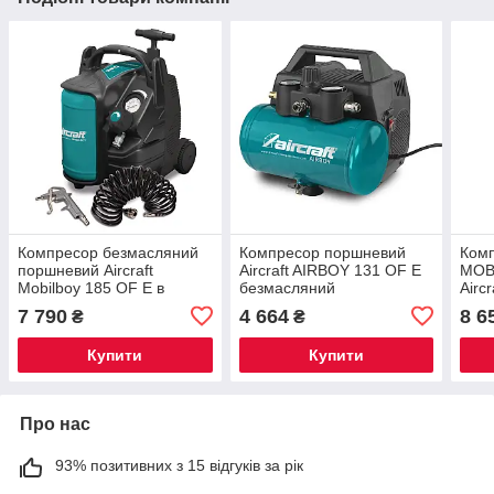
Компресор безмасляний
Компресор поршневий
Ком
поршневий Aircraft
Aircraft AIRBOY 131 OF E
MOB
Mobilboy 185 OF E в
безмасляний
Aircr
комплекті пневматичний
7 790
4 664
8 6
₴
₴
шланг і пістолет
Купити
Купити
Про нас
93% позитивних з 15 відгуків за рік