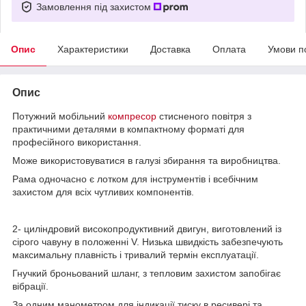
Замовлення під захистом
Опис
Характеристики
Доставка
Оплата
Умови п
Опис
Потужний мобільний
компресор
стисненого повітря з
практичними деталями в компактному форматі для
професійного використання.
Може використовуватися в галузі збирання та виробництва.
Рама одночасно є лотком для інструментів і всебічним
захистом для всіх чутливих компонентів.
2- циліндровий високопродуктивний двигун, виготовлений із
сірого чавуну в положенні V. Низька швидкість забезпечують
максимальну плавність і тривалий термін експлуатації.
Гнучкий броньований шланг, з тепловим захистом запобігає
вібрації.
За одним манометром для індикації тиску в ресивері та