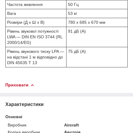
Частота живлення
50 Гц
Вага
53 кг
Розміри (Д х Ш х В)
780 x 685 x 670 мм
Рівень звукової потужності
91 дБ (А)
LWA — DIN EN ISO 3744 (RL
2000/14/EG)
Рівень звукового тиску LPA —
75 дБ (А)
на відстані 1 м відповідно до
DIN 45635 T 13
Приховати
Характеристики
Основні
Виробник
Aircraft
Країна виробник
Австрія