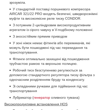
зрозуміла.
У стандартній поставці поршневого компресора
AIRCAR 321/22 PRO входять безпечні, швидкорознімні
муфти та високоякісне реле тиску CONDOR.
З потужним 2-циліндровим високопродуктивним
агрегатом із сірого чавуну в V-подібному положенні
З зносостійким прямим приводом
У зоні ніжок немає фітингів або перемикачів, які
можуть бути пошкоджені під час перекидання та
транспортування.
Фітинги оптимально захищені від пошкодження
трубчастою рамою та верхньою полицею.
Робочий тиск безступенево регулюється за
допомогою стандартного регулятора тиску фільтра з
одночасним розділенням бруду та конденсату.
Зі складаними ручками для підіймання під час
транспортування
Лубрикатор (
генератор
оливного тумана)
Високопродуктивне встановлення HOS