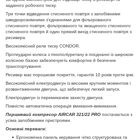
заданого робочого тиску.
Три точки відведення стисненого повітря з запобіжними
швидкорознімними з'єднаннями для фільтрованого
стисненого повітря, фільтрованого та змащеного стисненого
стисненого повітря й один прямий вихід стисненого повітря з
ресивера.
Високоякісний реле тиску CONDOR.
Протиударні колеса з пінополіуретану в поєднанні із широкою
колісною базою забезпечують комфортне й безпечне
транспортування.
Ресивер має порошкове покриття, гарантія 10 років проти іржі.
Високоякісний електродвигун із високим крутним моментом і
розвантаженням двигуна, що забезпечує легкий запуск.
Електродвигун із перемикачем захисту двигуна.
Повністю автоматична операція вмикання-вимикання.
Поршневий компресор AIRCAR 321/22 PRO
постачається з
усіма запобіжними пристроями.
Основні переваги:
Ергономічна панель керування чітко структурована та