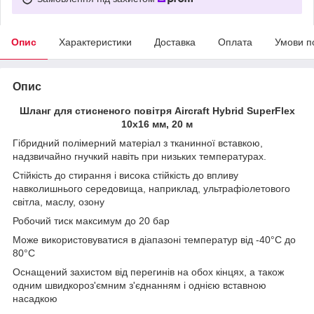
Опис
Характеристики
Доставка
Оплата
Умови п
Опис
Шланг для стисненого повітря Aircraft Hybrid SuperFlex
10x16 мм, 20 м
Гібридний полімерний матеріал з тканинної вставкою,
надзвичайно гнучкий навіть при низьких температурах.
Стійкість до стирання і висока стійкість до впливу
навколишнього середовища, наприклад, ультрафіолетового
світла, маслу, озону
Робочий тиск максимум до 20 бар
Може використовуватися в діапазоні температур від -40°C до
80°C
Оснащений захистом від перегинів на обох кінцях, а також
одним швидкороз'ємним з'єднанням і однією вставною
насадкою