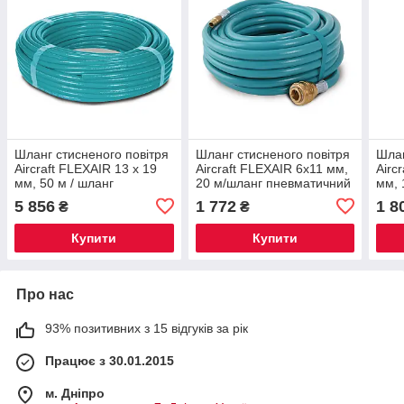
Шланг стисненого повітря
Шланг стисненого повітря
Шлан
Aircraft FLEXAIR 13 x 19
Aircraft FLEXAIR 6x11 мм,
Airc
мм, 50 м / шланг
20 м/шланг пневматичний
мм, 
пневматичний
пне
5 856
1 772
1 8
₴
₴
Купити
Купити
Про нас
93% позитивних з 15 відгуків за рік
Працює з 30.01.2015
м. Дніпро