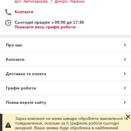
вул. Автопаркова, 7, Дніпро, Україна
Контакти
Сьогодні працює з 09:00 до 17:30
Показати весь графік роботи
Про нас
Контакти
Доставка та оплата
Графік роботи
Повна версія сайту
Сайт створено на маркетплейсі
Prom.ua
Зараз компанія не може швидко обробляти замовлення та
повідомлення, оскільки за її графіком роботи сьогодні
вихідний. Ваша заявка буде оброблена в найближчий
Політика конфіденційності