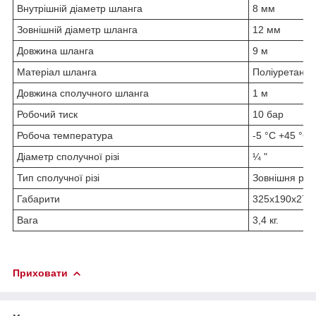
Внутрішній діаметр шланга
8 мм
Зовнішній діаметр шланга
12 мм
Довжина шланга
9 м
Матеріал шланга
Поліуретан і
Довжина сполучного шланга
1 м
Робочий тиск
10 бар
Робоча температура
-5 °С +45 °С
Діаметр сполучної різі
¼ "
Тип сполучної різі
Зовнішня різь
Габарити
325х190х275
Вага
3,4 кг.
Приховати