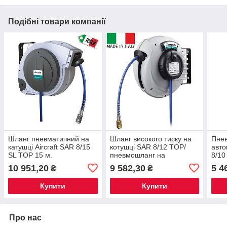
Подібні товари компанії
Шланг пневматичний на
Шланг високого тиску на
Пне
катушці Aircraft SAR 8/15
котушці SAR 8/12 TOP/
авто
SL TOP 15 м.
пневмошланг на
8/10
автоматичній котушці
10 951,20
9 582,30
5 4
₴
₴
Купити
Купити
Про нас