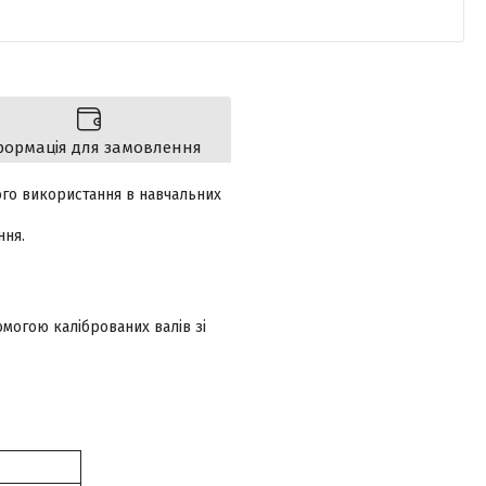
формація для замовлення
ого використання в навчальних
ння.
омогою каліброваних валів зі