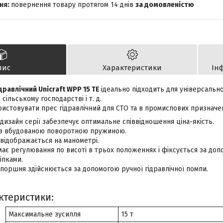
повернення товару протягом 14 днів
за домовленістю
пис
Характеристики
Ін
дравлічний Unicraft WPP 15 TE
ідеально підходить для універсальн
 сільському господарстві і т. д.
истовувати прес гідравлічний для СТО та в промислових призначе
дизайн серії забезпечує оптимальне співвідношення ціна-якість.
 з вбудованою поворотною пружиною.
відображається на манометрі.
має регулювання по висоті в трьох положеннях і фіксується за доп
іпками.
оршня здійснюється за допомогою ручної гідравлічної помпи.
ктеристики:
Максимальне зусилля
15 т