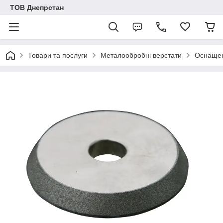
ТОВ Днепрстан
Товари та послуги
Металообробні верстати
Оснащен