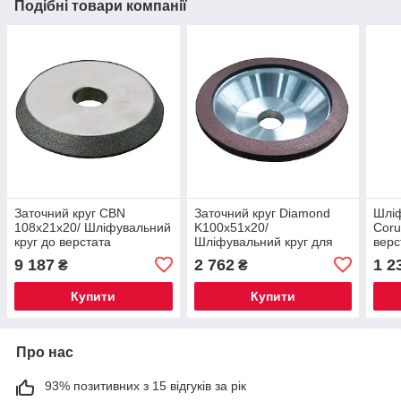
Подібні товари компанії
Заточний круг CBN
Заточний круг Diamond
Шліф
108x21x20/ Шліфувальний
K100x51x20/
Coru
круг до верстата
Шліфувальний круг для
верс
OPTIgrind GH 15T
верстата OPTIgrind GH 20
T
9 187
2 762
1 2
₴
₴
T
Купити
Купити
Про нас
93% позитивних з 15 відгуків за рік