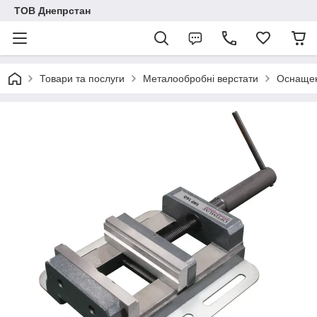
ТОВ Днепрстан
Товари та послуги
Металообробні верстати
Оснащен