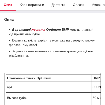
Опис
Характеристики
Доставка
Оплата
Умови п
Опис
Верстатні
лещата
Optimum BMP
мають плавний
хід притискних губок.
Велика кількість варіантів монтажу на свердлильному,
фрезерному столі.
Ходовий гвинт виконаний з катаної трапецієподібної
різьбленням.
Станочные тиски Optimum
BMP
20
арт.
305262
Высота губок
50 мм