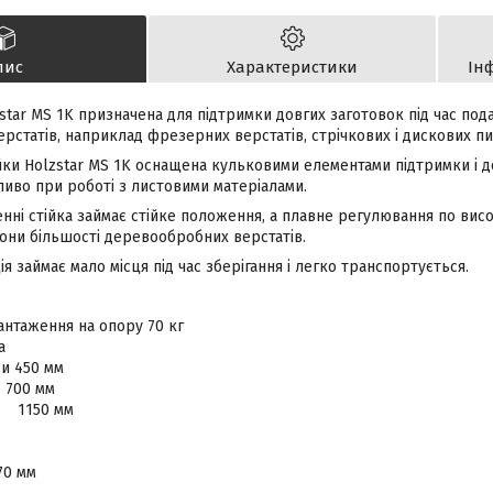
пис
Характеристики
Ін
star MS 1K призначена для підтримки довгих заготовок під час пода
статів, наприклад фрезерних верстатів, стрічкових і дискових пи
йки Holzstar MS 1K оснащена кульковими елементами підтримки і д
ливо при роботі з листовими матеріалами.
ні стійка займає стійке положення, а плавне регулювання по висо
зони більшості деревообробних верстатів.
я займає мало місця під час зберігання і легко транспортується.
антаження на опору 70 кг
а
и 450 мм
 700 мм
. 1150 мм
70 мм