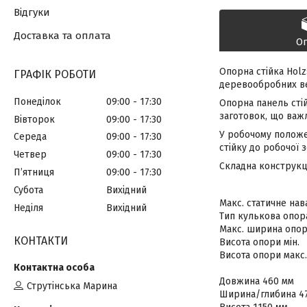
Відгуки
Доставка та оплата
О
Опорна стійка Holz
ГРАФІК РОБОТИ
деревообробних вер
Понеділок
09:00
17:30
Опорна панель сті
заготовок, що важ
Вівторок
09:00
17:30
У робочому положен
Середа
09:00
17:30
стійку до робочої 
Четвер
09:00
17:30
Складна конструкці
Пʼятниця
09:00
17:30
Субота
Вихідний
Макс. статичне нав
Неділя
Вихідний
Тип кулькова опор
Макс. ширина опор
КОНТАКТИ
Висота опори мін.
Висота опори макс
Довжина 460 мм
Струтінська Марина
Ширина/глибина 4