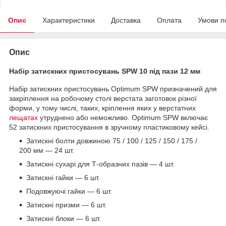
Опис
Характеристики
Доставка
Оплата
Умови п
Опис
Набір затискних пристосувань
SPW 10 під пази 12 мм
Набір затискних пристосувань Optimum SPW призначений для
закріплення на робочому столі верстата заготовок різної
форми, у тому числі, таких, кріплення яких у верстатних
лещатах
утруднено або неможливо. Optimum SPW включає
52 затискних пристосування в зручному пластиковому кейсі.
Затискні болти довжиною 75 / 100 / 125 / 150 / 175 /
200 мм — 24 шт.
Затискні сухарі для Т-образних пазів — 4 шт.
Затискні гайки — 6 шт.
Подовжуючі гайки — 6 шт.
Затискні призми — 6 шт.
Затискні блоки — 6 шт.