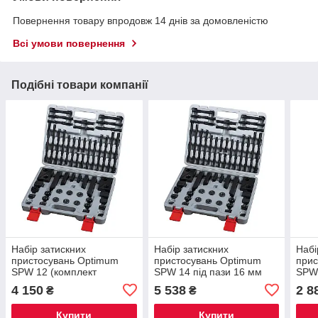
Повернення товару впродовж 14 днів за домовленістю
Всі умови повернення
Подібні товари компанії
Набір затискних
Набір затискних
Набі
пристосувань Optimum
пристосувань Optimum
прис
SPW 12 (комплект
SPW 14 під пази 16 мм
SPW 
прихватов верстатних) під
(комплект прихватів)
4 150
5 538
2 8
₴
₴
пази 14 мм
Купити
Купити