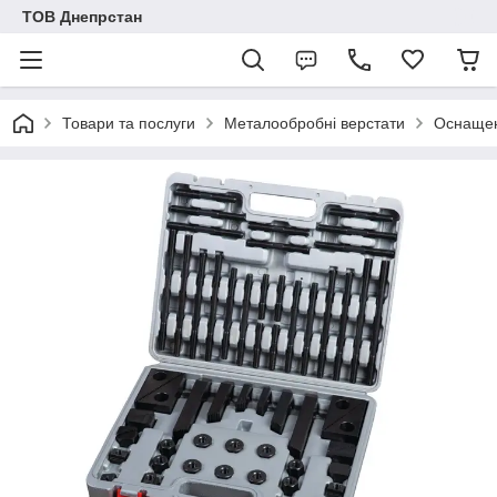
ТОВ Днепрстан
Товари та послуги
Металообробні верстати
Оснащен