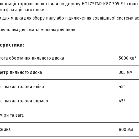
лектації торцювальної пили по дереву HOLZSTAR KGZ 305 E I гвинт
ої фіксації заготовки.
для мішка для збору пилу або підключення зовнішньої системи асп
ляльним диском та мішком для пилу.
теристики:
тота обертання пильного диска
5000 хв¹
метр пильного диска
305 мм
с. нахил голови вліво
45°
с. нахил голови вправо
45°
міри та вага
вжина
800 мм