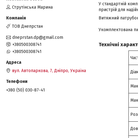
У стандартній комп
Струтінська Марина
пристрій для надійн
Витяжний патрубок 
ТОВ Днепрстан
Укомплектована пи
dneprstan.dp@gmail.com
Технічні харак
+380500308741
+380500308741
Час
вул. Автопаркова, 7, Дніпро, Україна
Діа
Мак
+380 (50) 030-87-41
Мак
Роз
До