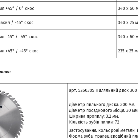
ил +45° / 0° скос
340 x 60 
нахил / -45° скос
340 x 25 
ил -45° / -45° скос
340 x 60 
ил +45° / +45° скос
235 x 25 
ання:
арт. 5260305 Пиляльний диск 300 x
Діаметр пильного диска: 300 мм.
Діаметр посадкового місця: 30 мм
Ширина пропилу: 3,2 мм.
Кількість зубів пилки: 72
Застосування: кольорові метали, 
Форма зуба: трапецієподібний пл