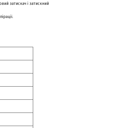
овий затискач і затискний
ірації.