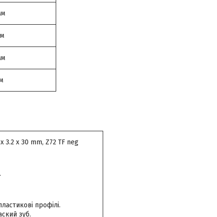
мм
мм
мм
мм
 3.2 x 30 mm, Z72 TF neg
.
пластикові профілі.
аский зуб.