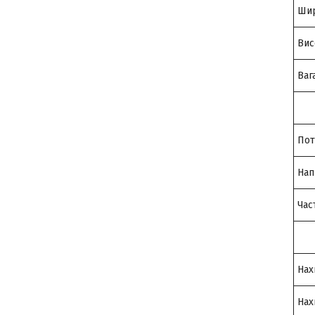
Шир
Вис
Ваг
Пот
Нап
Час
Нах
Нах