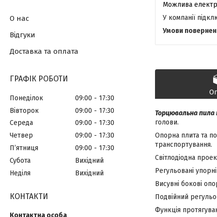
У компанії підк
О нас
Відгуки
Доставка та оплата
ГРАФІК РОБОТИ
О
Понеділок
09:00
17:30
Вівторок
09:00
17:30
Торцювальна пила п
голови.
Середа
09:00
17:30
Четвер
09:00
17:30
Опорна плита та по
транспортування.
Пʼятниця
09:00
17:30
Світлодіодна проек
Субота
Вихідний
Регульовані упорні
Неділя
Вихідний
Висувні бокові оп
КОНТАКТИ
Подвійний регульо
Функція протягуван