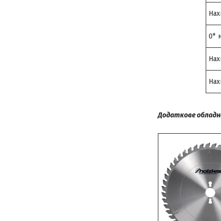
Нах
0° 
Нах
Нах
Додаткове обладн