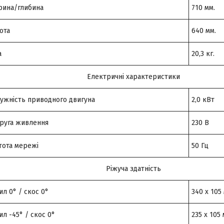
ина/глибина
710 мм.
ота
640 мм.
а
20,3 кг.
Електричні характеристики
ужність приводного двигуна
2,0 кВт
руга живлення
230 В
тота мережі
50 Гц
Ріжуча здатність
ил 0° / скос 0°
340 x 105
ил -45° / скос 0°
235 x 105