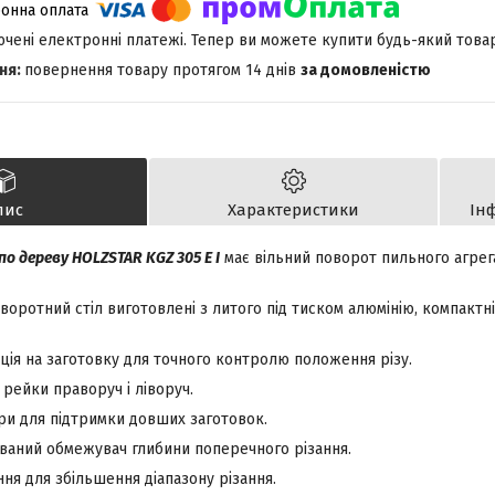
лючені електронні платежі. Тепер ви можете купити будь-який това
повернення товару протягом 14 днів
за домовленістю
пис
Характеристики
Ін
о дереву HOLZSTAR KGZ 305 E I
має вільний поворот пильного агрега
воротний стіл виготовлені з литого під тиском алюмінію, компактні, 
ція на заготовку для точного контролю положення різу.
 рейки праворуч і ліворуч.
ори для підтримки довших заготовок.
ваний обмежувач глибини поперечного різання.
ня для збільшення діапазону різання.