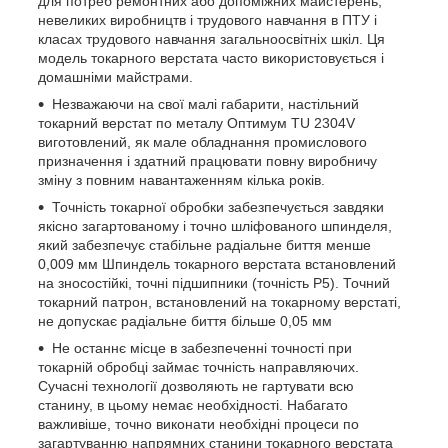
для потреб ремонтних або допоміжних майстерень,
невеликих виробництв і трудового навчання в ПТУ і
класах трудового навчання загальноосвітніх шкіл. Ця
модель токарного верстата часто використовується і
домашніми майстрами.
Незважаючи на свої малі габарити, настільний
токарний верстат по металу Оптимум TU 2304V
виготовлений, як мале обладнання промислового
призначення і здатний працювати повну виробничу
зміну з повним навантаженням кілька років.
Точність токарної обробки забезпечується завдяки
якісно загартованому і точно шліфованого шпинделя,
який забезпечує стабільне радіальне биття менше
0,009 мм Шпиндель токарного верстата встановлений
на зносостійкі, точні підшипники (точність Р5). Точний
токарний патрон, встановлений на токарному верстаті,
не допускає радіальне биття більше 0,05 мм
Не останнє місце в забезпеченні точності при
токарній обробці займає точність направляючих.
Сучасні технології дозволяють не гартувати всю
станину, в цьому немає необхідності. Набагато
важливіше, точно виконати необхідні процеси по
загартуванню напрямних станини токарного верстата