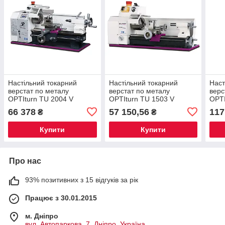
Настільний токарний
Настільний токарний
Наст
верстат по металу
верстат по металу
верс
OPTIturn TU 2004 V
OPTIturn TU 1503 V
OPTI
66 378
57 150,56
117
₴
₴
Купити
Купити
Про нас
93% позитивних з 15 відгуків за рік
Працює з 30.01.2015
м. Дніпро
вул. Автопаркова, 7, Дніпро, Україна