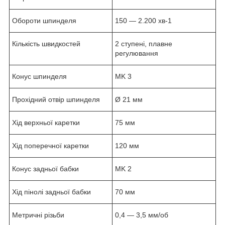
Обороти шпинделя
150 — 2.200 хв-1
Кількість швидкостей
2 ступені, плавне
регулювання
Конус шпинделя
MK 3
Прохідний отвір шпинделя
Ø 21 мм
Хід верхньої каретки
75 мм
Хід поперечної каретки
120 мм
Конус задньої бабки
MK 2
Хід пінолі задньої бабки
70 мм
Метричні різьби
0,4 — 3,5 мм/об