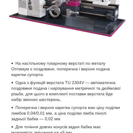
На
настільному токарному верстаті по металу
Оптимум є поздовжня, поперечна і верхня подача
каретки супорта.
Одна з функцій верстата TU 2304V — автоматична
поздовжня подача і нарізування метричної та дюймової
різьби, для цього в комплекті поставки верстата йде
набір змінних шестерень.
Поперечна і верхня каретка супорта має ціну поділки
лимбов 0,04/0,01 мм, а ціна поділки лімба пінолі
задньої бабки — 0,02 мм
Для точіння довгих конусів задня бабка має
можливість зміщення на ±5 мм.