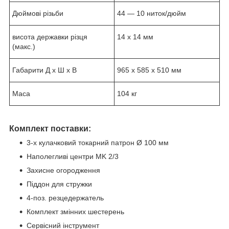
Дюймові різьби
44 — 10 ниток/дюйм
висота державки різця
14 х 14 мм
(макс.)
Габарити Д х Ш х В
965 x 585 x 510 мм
Маса
104 кг
Комплект поставки:
3-х кулачковий токарний патрон Ø 100 мм
Наполегливі центри MK 2/3
Захисне огородження
Піддон для стружки
4-поз. резцедержатель
Комплект змінних шестерень
Сервісний інструмент