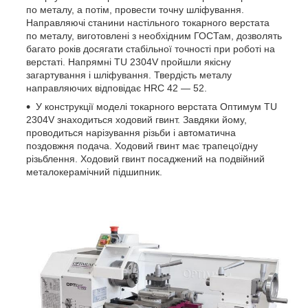
по металу, а потім, провести точну шліфування.
Направляючі станини
настільного токарного верстата
по металу
, виготовлені з необхідним ГОСТам, дозволять
багато років досягати стабільної точності при роботі на
верстаті. Напрямні TU 2304V пройшли якісну
загартування і шліфування. Твердість металу
направляючих відповідає HRC 42 — 52.
У конструкції моделі токарного верстата Оптимум TU
2304V знаходиться ходовий гвинт. Завдяки йому,
проводиться нарізування різьби і автоматична
поздовжня подача. Ходовий гвинт має трапецоїдну
різьблення. Ходовий гвинт посаджений на подвійний
металокерамічний підшипник.