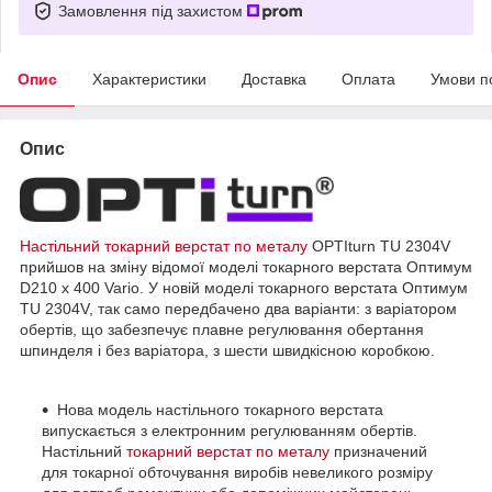
Замовлення під захистом
Опис
Характеристики
Доставка
Оплата
Умови п
Опис
Настільний токарний верстат по металу
OPTIturn TU 2304V
прийшов на зміну відомої моделі токарного верстата Оптимум
D210 x 400 Vario. У новій моделі токарного верстата Оптимум
TU 2304V, так само передбачено два варіанти: з варіатором
обертів, що забезпечує плавне регулювання обертання
шпинделя і без варіатора, з шести швидкісною коробкою.
Нова модель настільного токарного верстата
випускається з електронним регулюванням обертів.
Настільний
токарний верстат по металу
призначений
для токарної обточування виробів невеликого розміру