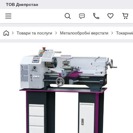
ТОВ Днепрстан
Товари та послуги
Металообробні верстати
Токарни