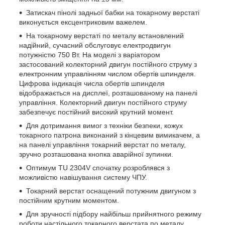
Затискач пінолі задньої бабки на токарному верстаті
виконується ексцентриковим важелем.
На токарному верстаті по металу встановлений
надійний, сучасний обслуговує електродвигун
потужністю 750 Вт. На моделі з варіатором
застосований колекторний двигун постійного струму з
електронним управлінням числом обертів шпинделя.
Цифрова індикація числа обертів шпинделя
відображається на дисплеї, розташованому на панелі
управління. Колекторний двигун постійного струму
забезпечує постійний високий крутний момент.
Для дотримання вимог з техніки безпеки, кожух
токарного патрона виконаний з кінцевим вимикачем, а
на панелі управління токарний верстат по металу,
зручно розташована кнопка аварійної зупинки.
Оптимум TU 2304V спочатку розроблявся з
можливістю навішування систему ЧПУ.
Токарний верстат оснащений потужним двигуном з
постійним крутним моментом.
Для зручності підбору найбільш прийнятного режиму
роботи настільного токарного верстата по металу