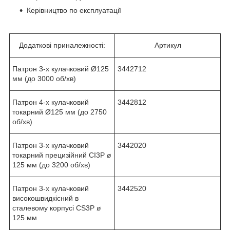
Керівництво по експлуатації
Додаткові приналежності:
Артикул
Патрон 3-х кулачковий Ø125
3442712
мм (до 3000 об/хв)
Патрон 4-х кулачковий
3442812
токарний Ø125 мм (до 2750
об/хв)
Патрон 3-х кулачковий
3442020
токарний прецизійний CI3P ø
125 мм (до 3200 об/хв)
Патрон 3-х кулачковий
3442520
високошвидкісний в
сталевому корпусі CS3P ø
125 мм