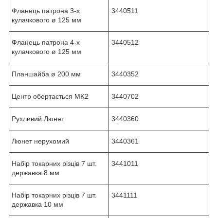
Фланець патрона 3-х
3440511
кулачкового ø 125 мм
Фланець патрона 4-х
3440512
кулачкового ø 125 мм
Планшайба ø 200 мм
3440352
Центр обертається MK2
3440702
Рухливий Люнет
3440360
Люнет нерухомий
3440361
Набір токарних різців 7 шт.
3441011
державка 8 мм
Набір токарних різців 7 шт.
3441111
державка 10 мм