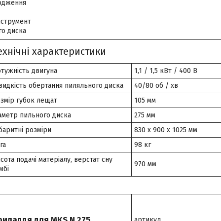
одження
нструмент
го диска
ехнічні характеристики
тужність двигуна
1,1 / 1,5 кВт / 400 В
идкість обертання пиляльного диска
40/80 об / хв
змір губок лещат
105 мм
аметр пильного диска
275 мм
баритні розміри
830 х 900 х 1025 мм
га
98 кг
сота подачі матеріалу, верстат сну
970 мм
мбі
риладдя для MKS N 275
артикул