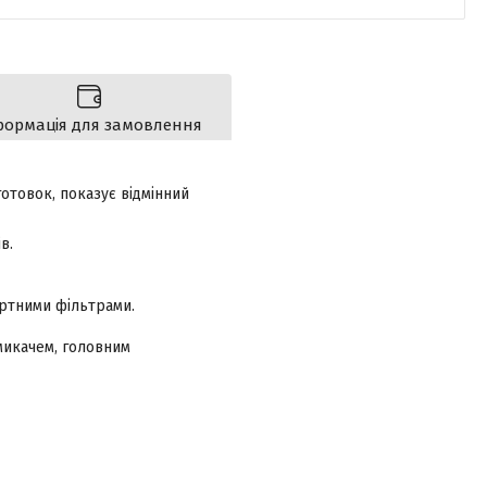
формація для замовлення
готовок, показує відмінний
в.
артними фільтрами.
микачем, головним