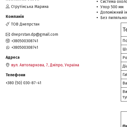
Система охол
Струтінська Марина
Упор 500 мм
Допоміжний і
Без пиляльно
ТОВ Днепрстан
Т
dneprstan.dp@gmail.com
По
+380500308741
+380500308741
Шв
Ро
вул. Автопаркова, 7, Дніпро, Україна
Ді
Га
+380 (50) 030-87-41
Ва
Ви
ту
П