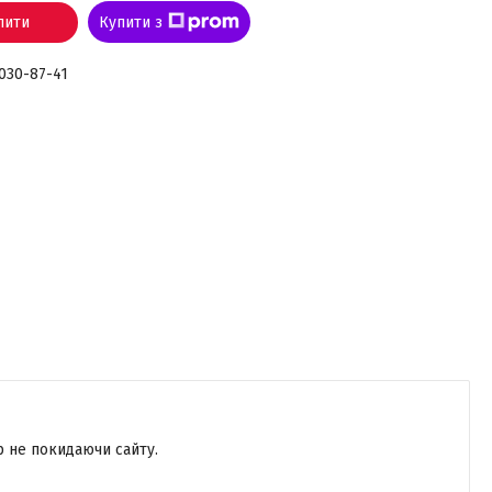
пити
Купити з
 030-87-41
р не покидаючи сайту.