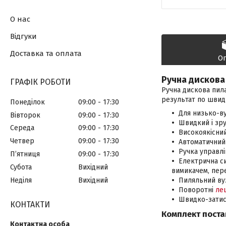
О нас
Відгуки
Доставка та оплата
О
Ручна дискова 
ГРАФІК РОБОТИ
Ручна дискова пила
результат по швидк
Понеділок
09:00
17:30
Для низько-ву
Вівторок
09:00
17:30
Швидкий і зру
Середа
09:00
17:30
Високоякісний
Четвер
09:00
17:30
Автоматичний 
Ручка управлі
Пʼятниця
09:00
17:30
Електрична си
Субота
Вихідний
вимикачем, пер
Неділя
Вихідний
Пиляльний вуз
Поворотні
ле
Швидко-затис
КОНТАКТИ
Комплект поста