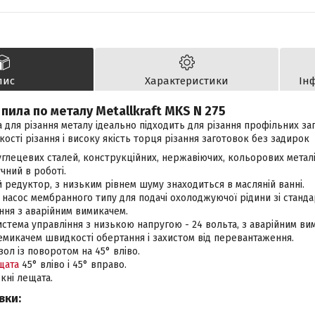
пис
Характеристики
Ін
пила по металу Metallkraft MKS N 275
 для різання металу ідеально підходить для різання профільних за
ості різання і високу якість торця різання заготовок без задирок
глецевих сталей, конструкційних, нержавіючих, кольорових металі
чний в роботі.
 редуктор, з низьким рівнем шуму знаходиться в масляній ванні.
насос мембранного типу для подачі охолоджуючої рідини зі станд
ння з аварійним вимикачем.
стема управління з низькою напругою - 24 вольта, з аварійним ви
емикачем швидкості обертання і захистом від перевантаження.
ол із поворотом на 45° вліво.
щата
45° вліво і 45° вправо.
кні лещата.
вки: