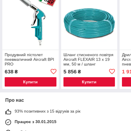
Продувний пістолет
Шланг стисненого повітря
Дрил
пневматичний Aircraft BPI
Aircraft FLEXAIR 13 x 19
Airc
PRO
мм, 50 м / шланг
пне
пневматичний
638
5 856
1 9
₴
₴
Купити
Купити
Про нас
93% позитивних з 15 відгуків за рік
Працює з 30.01.2015