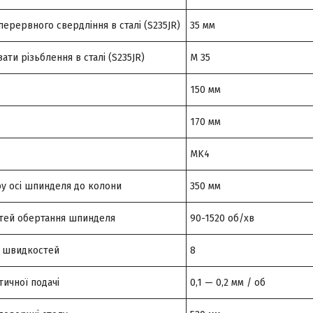
перервного свердління в сталі (S235JR)
35 мм
ати різьблення в сталі (S235JR)
M 35
150 мм
170 мм
MK4
ру осі шпинделя до колони
350 мм
тей обертання шпинделя
90-1520 об/хв
в швидкостей
8
ичної подачі
0,1 — 0,2 мм / об