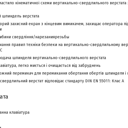
мастило кінематичної схеми вертикально-свердлильного верстата
й шпиндель верстата
рий захисний екран з кінцевим вимикачем, захищає оператора під
и
ибини свердління/нарезаниярезьбы
мання правил техніки безпеки на
вертикально-свердлильному вер
DC
подача шпинделя
вертикально-свердлильного верстата
віатура, легко миється і очищається від забруднень
ожний перемикач для перемикання обертання обертів шпинделя і 
вердлильний верстат відповідає стандарту DIN EN 55011: Клас A
ата
анна клавіатура
и