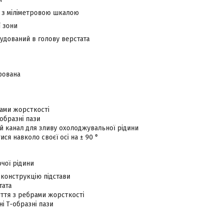
 з міліметровою шкалою
ї зони
удований в голову верстата
фована
рами жорсткості
образні пази
й канал для зливу охолоджувальної рідини
ся навколо своєї осі на ± 90 °
чої рідини
 конструкцію підстави
тата
иття з ребрами жорсткості
і Т-образні пази