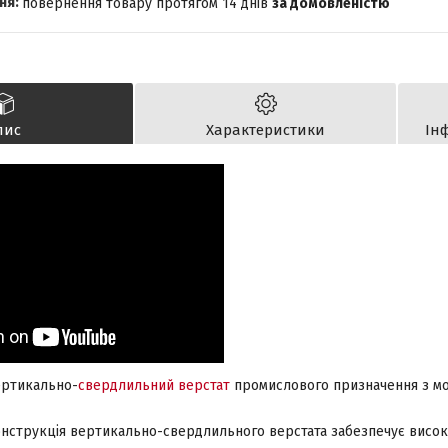
повернення товару протягом 14 днів
за домовленістю
пис
Характеристики
Ін
ертикально-
свердлильний верстат
промислового призначення з мо
онструкція
вертикально-свердлильного верстата
забезпечує висок