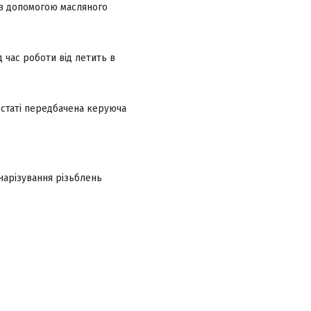
з допомогою масляного
 час роботи від летить в
статі
передбачена керуюча
нарізування різьблень