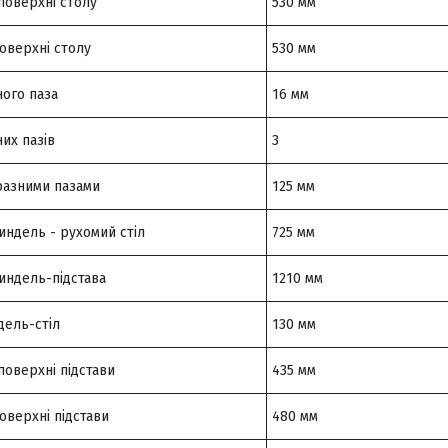
поверхні столу
530 мм
оверхні столу
530 мм
ого паза
16 мм
них пазів
3
разними пазами
125 мм
индель - рухомий стіл
725 мм
индель-підстава
1210 мм
дель-стіл
130 мм
поверхні підстави
435 мм
оверхні підстави
480 мм