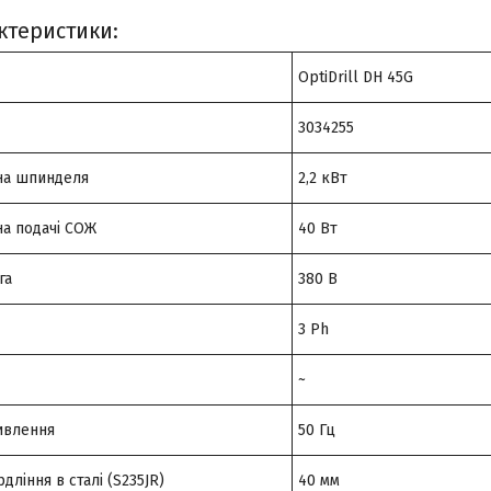
ктеристики:
OptiDrill DH 45G
3034255
на шпинделя
2,2 кВт
на подачі СОЖ
40 Вт
га
380 В
3 Ph
~
ивлення
50 Гц
дління в сталі (S235JR)
40 мм