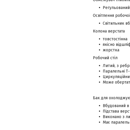
Регульований
Освітлення робочо
Світильник вб
Колона верстата
товстостінна
якісно відшлі
жорстка
Робочий стіл
Литий, з реб
Паралельні Т-
Циркуляційни
Може обертати
Бак для охолоджую
Вбудований в
Підстава верс
Виконано з л
Має паралельн