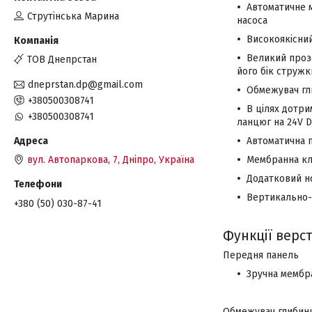
Автоматичне 
Струтінська Марина
насоса
Високоякісни
Великий прозо
ТОВ Днепрстан
його бік стружк
dneprstan.dp@gmail.com
Обмежувач гл
+380500308741
В цілях дотри
+380500308741
ланцюг на 24V 
Автоматична 
Мембранна кла
вул. Автопаркова, 7, Дніпро, Україна
Додатковий н
Вертикально-с
+380 (50) 030-87-41
Функції верст
Передня панель
Зручна мембр
Обмежувач глибин