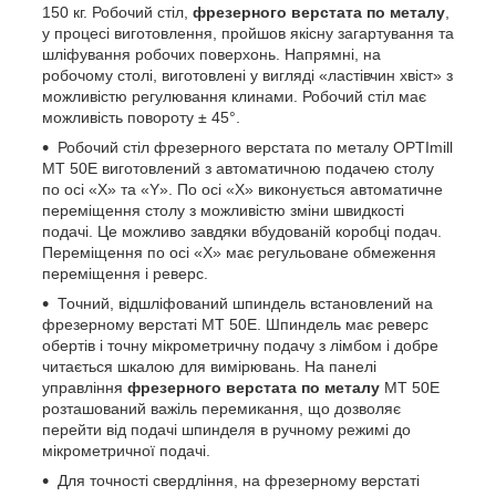
150 кг. Робочий стіл,
фрезерного верстата по металу
,
у процесі виготовлення, пройшов якісну загартування та
шліфування робочих поверхонь. Напрямні, на
робочому столі, виготовлені у вигляді «ластівчин хвіст» з
можливістю регулювання клинами. Робочий стіл має
можливість повороту ± 45°.
Робочий стіл фрезерного верстата по металу OPTImill
MT 50E виготовлений з автоматичною подачею столу
по осі «X» та «Y». По осі «Х» виконується автоматичне
переміщення столу з можливістю зміни швидкості
подачі. Це можливо завдяки вбудованій коробці подач.
Переміщення по осі «X» має регульоване обмеження
переміщення і реверс.
Точний, відшліфований шпиндель встановлений на
фрезерному верстаті MT 50E. Шпиндель має реверс
обертів і точну мікрометричну подачу з лімбом і добре
читається шкалою для вимірювань. На панелі
управління
фрезерного верстата по металу
MT 50E
розташований важіль перемикання, що дозволяє
перейти від подачі шпинделя в ручному режимі до
мікрометричної подачі.
Для точності свердління, на фрезерному верстаті