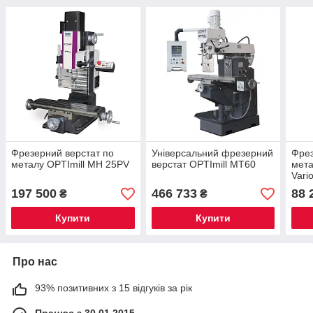
Фрезерний верстат по
Універсальний фрезерний
Фрез
металу OPTImill MH 25PV
верстат OPTImill MT60
мета
Vari
197 500
466 733
88 
₴
₴
Купити
Купити
Про нас
93% позитивних з 15 відгуків за рік