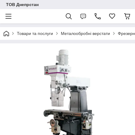
ТОВ Днепрстан
Товари та послуги
Металообробні верстати
Фрезерн