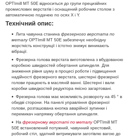
OPTImill MT 50E відноситься до групи прецизійних
промислових верстатів і оснащений робочим столом з
автоматичною подачею по осях X і Y.
Технічний опис:
Лита чавунна станина
фрезерного верстата по
металу
OPTImill MT 50E забезпечує необхідну
жорсткість конструкції і істотно знижує виникають
вібрації.
Фрезерна голова верстата виготовлена з вбудованою
коробкою швидкостей обертання шпинделя. Для
зниження рівня шуму в процесі роботи і підвищення
надійності фрезерного верстата, шестерні фрезерної
голови працюють в масляній ванні. Шестерні і вали
коробки швидкостей редуктора якісно загартовані.
Фрезерна голова має можливість розвороту на 45 ° в
обидві сторони. На панелі управління фрезерної
голови, розташована кнопка аварійної зупинки і
перемикач напрямку обертання шпинделя.
На
фрезерному верстаті по металу
OPTImill MT
50E встановлений потужний, чавунний хрестовий,
робочий стіл, здатний витримувати заготівлю вагою до