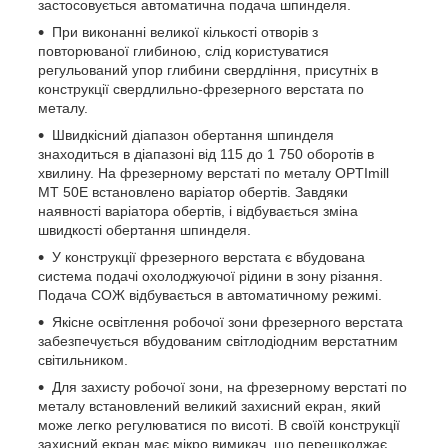
застосовується автоматична подача шпинделя.
При виконанні великої кількості отворів з
повторюваної глибиною, слід користуватися
регульований упор глибини свердління, присутніх в
конструкції свердлильно-фрезерного верстата по
металу.
Швидкісний діапазон обертання шпинделя
знаходиться в діапазоні від 115 до 1 750 оборотів в
хвилину. На фрезерному верстаті по металу OPTImill
MT 50E встановлено варіатор обертів. Завдяки
наявності варіатора обертів, і відбувається зміна
швидкості обертання шпинделя.
У конструкції фрезерного верстата є вбудована
система подачі охолоджуючої рідини в зону різання.
Подача СОЖ відбувається в автоматичному режимі.
Якісне освітлення робочої зони фрезерного верстата
забезпечується вбудованим світлодіодним верстатним
світильником.
Для захисту робочої зони, на фрезерному верстаті по
металу встановлений великий захисний екран, який
може легко регулюватися по висоті. В своїй конструкції
захисний екран має мікро вимикач, що перешкоджає