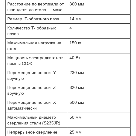
Расстояние по вертикали от
360 мм
шпинделя до стола — макс.
Размер T-образного паза
14 мм
Количество Т- образных
4
пазов
Максимальная нагрузка на
150 кг
стол
Мощность электродвигателя
40 Вт
помпы СОЖ
Перемещение по оси Y
230 мм
вручную
Перемещение по оси Z
320 мм
вручную
Перемещение по оси X
500 мм
автоматически
Максимальный диаметр
50 мм
сверления стали (S235JR)
Непрерывное сверление
25 мм